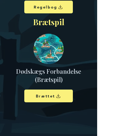
Regelbog
Brætspil
Dødskægs Forbandelse
(Brætspil)
Brættet