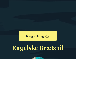
Regelbog
Engelske Brætspil
Dødskægs Forbandelse (Brætspil)
KOMMER SNART